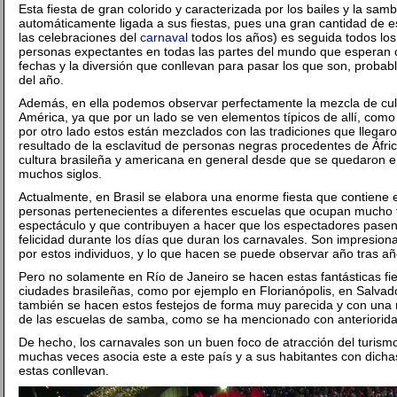
Esta fiesta de gran colorido y caracterizada por los bailes y la samba
automáticamente ligada a sus fiestas, pues una gran cantidad de 
las celebraciones del
carnaval
todos los años) es seguida todos los
personas expectantes en todas las partes del mundo que esperan 
fechas y la diversión que conllevan para pasar los que son, probab
del año.
Además, en ella podemos observar perfectamente la mezcla de cult
América, ya que por un lado se ven elementos típicos de allí, com
por otro lado estos están mezclados con las tradiciones que llegaron
resultado de la esclavitud de personas negras procedentes de Áfric
cultura brasileña y americana en general desde que se quedaron e
muchos siglos.
Actualmente, en Brasil se elabora una enorme fiesta que contiene e
personas pertenecientes a diferentes escuelas que ocupan mucho 
espectáculo y que contribuyen a hacer que los espectadores pas
felicidad durante los días que duran los carnavales. Son impresion
por estos individuos, y lo que hacen se puede observar año tras añ
Pero no solamente en Río de Janeiro se hacen estas fantásticas fi
ciudades brasileñas, como por ejemplo en Florianópolis, en Salva
también se hacen estos festejos de forma muy parecida y con una 
de las escuelas de samba, como se ha mencionado con anteriorida
De hecho, los carnavales son un buen foco de atracción del turismo
muchas veces asocia este a este país y a sus habitantes con dichas
estas conllevan.